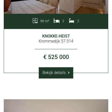
96 m²
2
2
KNOKKE-HEIST
Krommedijk 57 314
€ 525 000
Bekijk details