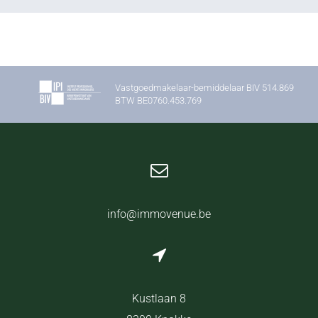
Vastgoedmakelaar-bemiddelaar BIV 514.869
BTW BE0760.453.769
info@immovenue.be
Kustlaan 8