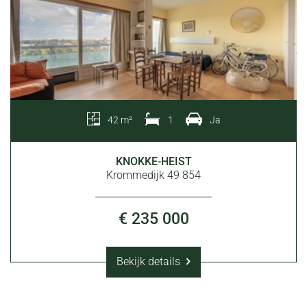
42 m²
1
Ja
KNOKKE-HEIST
Krommedijk 49 854
€ 235 000
Bekijk details