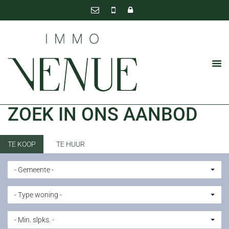
ZOEK IN ONS AANBOD
TE KOOP
TE HUUR
- Gemeente -
- Type woning -
- Min. slpks. -