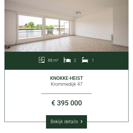
88 m²
2
1
KNOKKE-HEIST
Krommedijk 47
€ 395 000
Bekijk details