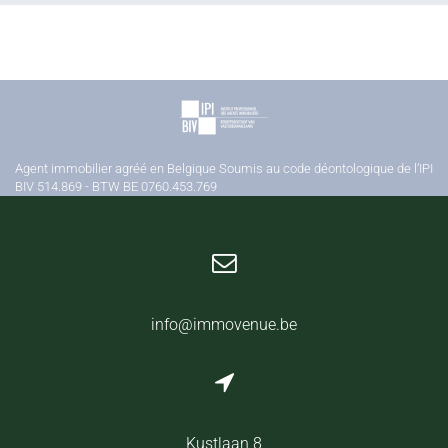
Agent immobilier agréé en Belgique Soumis au code déontologique de l’IPI
BIV 514.869 - BTW BE 0760.453.769
info@immovenue.be
Kustlaan 8