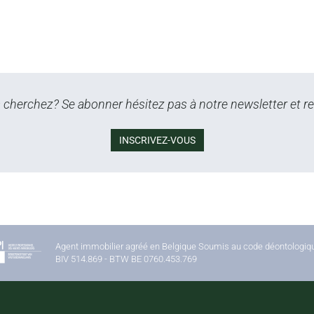
cherchez? Se abonner hésitez pas à notre newsletter et re
INSCRIVEZ-VOUS
Agent immobilier agréé en Belgique Soumis au code déontologique
BIV 514.869 - BTW BE 0760.453.769