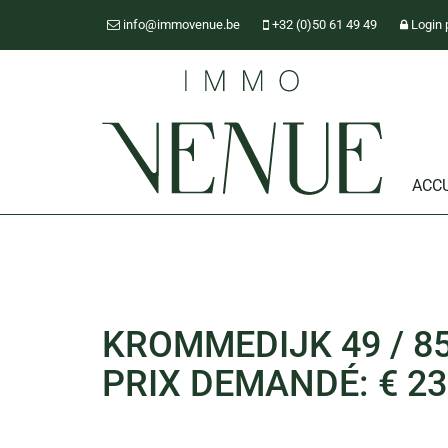
info@immovenue.be
+32 (0)50 61 49 49
Login 
ACCU
KROMMEDIJK 49 / 85
PRIX DEMANDÉ: € 23