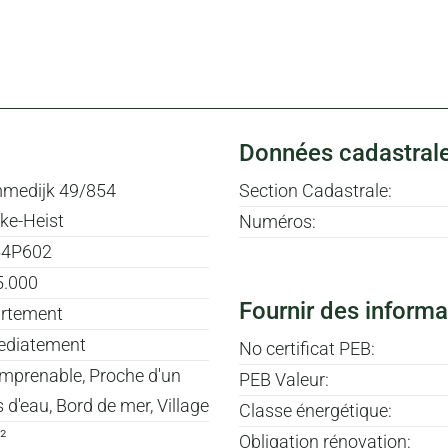
Données cadastral
medijk 49/854
Section Cadastrale:
ke-Heist
Numéros:
54P602
5.000
Fournir des informa
rtement
diatement
No certificat PEB:
imprenable, Proche d'un
PEB Valeur:
 d'eau, Bord de mer, Village
Classe énergétique:
²
Obligation rénovation: