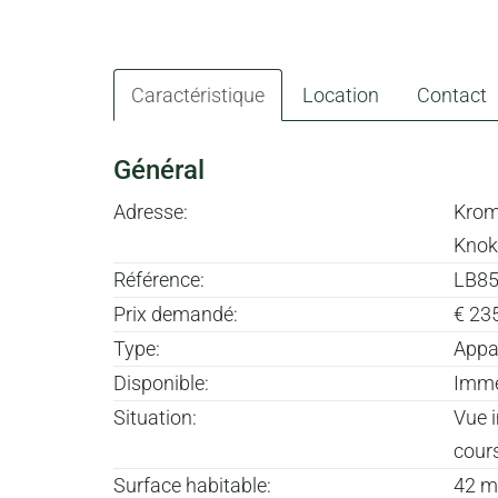
Caractéristique
Location
Contact
CARACTÉRISTIQUE
Général
Adresse:
Krom
Knok
Référence:
LB8
Prix demandé:
€ 23
Type:
Appa
Disponible:
Imme
Situation:
Vue 
cours
Surface habitable:
42 m