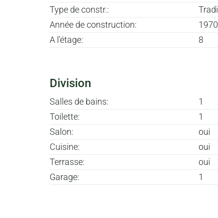
Type de constr.:
Tradi
Année de construction:
1970
A l'étage:
8
Division
Salles de bains:
1
Toilette:
1
Salon:
oui
Cuisine:
oui
Terrasse:
oui
Garage:
1