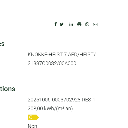
es
KNOKKE-HEIST 7 AFD/HEIST/
31337C0082/00A000
tions
20251006-0003702928-RES-1
208,00 kWh/(m² an)
C
Non