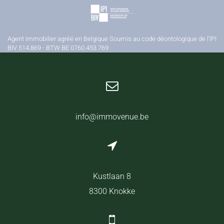
Agent immobilier agréé en Belgique Soumis au code déontologique de l’IPI
BIV 514.869 - BTW BE 0760.453.769
info@immovenue.be
Kustlaan 8
8300 Knokke