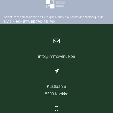
Agent immobilier agréé en Belgique Soumis au code déontologique de l’IPI
BIV 514.869 - BTW BE 0760.453.769
info@immovenue.be
Kustlaan 8
8300 Knokke