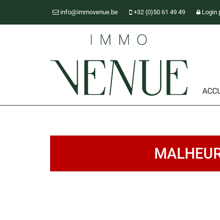
info@immovenue.be
+32 (0)50 61 49 49
Login 
ACCU
MALHEUR