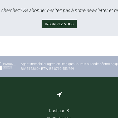
cherchez? Se abonner hésitez pas à notre newsletter et re
INSCRIVEZ-VOUS
Agent immobilier agréé en Belgique Soumis au code déontologique
BIV 514.869 - BTW BE 0760.453.769
Kustlaan 8