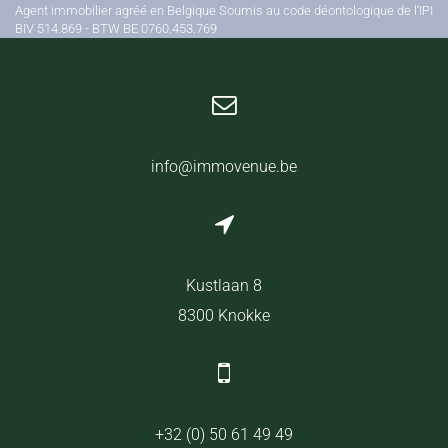
Agent immobilier agréé en Belgique Soumis au code déontologique de l’IPI
BIV 514.869 - BTW BE 0760.453.769
info@immovenue.be
Kustlaan 8
8300 Knokke
+32 (0) 50 61 49 49