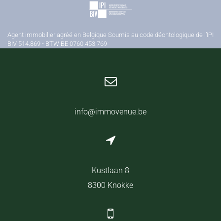
Agent immobilier agréé en Belgique Soumis au code déontologique de l’IPI
BIV 514.869 - BTW BE 0760.453.769
info@immovenue.be
Kustlaan 8
8300 Knokke