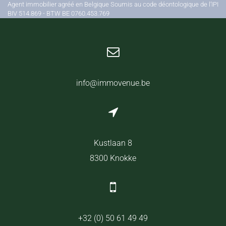
Agent immobilier agréé en Belgique Soumis au code déontologique de l’IPI
BIV 514.869 - BTW BE 0760.453.769
info@immovenue.be
Kustlaan 8
8300 Knokke
+32 (0) 50 61 49 49