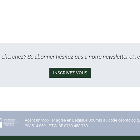
cherchez? Se abonner hésitez pas à notre newsletter et re
INSCRIVEZ-VOUS
Agent immobilier agréé en Belgique Soumis au code déontologique
BIV 514.869 - BTW BE 0760.453.769