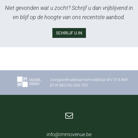
Niet gevonden wat u zocht? Schrijf u dan vrijblijvend in
en blijf op de hoogte van ons recentste aanbod.
SCHRIJF U IN
Vastgoedmakelaar-bemiddelaar BIV 514.869
BTW BE0760.453.769
info@immovenue.be