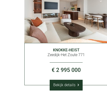
KNOKKE-HEIST
3
3
Zeedijk-Het Zoute 771
€ 2 995 000
Bekijk details