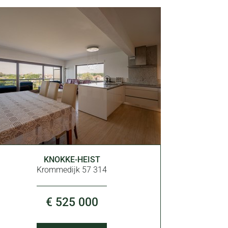
96 m²
KNOKKE-HEIST
2
2
Krommedijk 57 314
€ 525 000