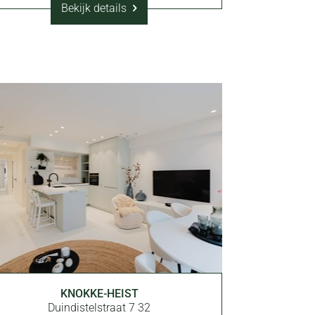
Bekijk details
KNOKKE-HEIST
79 m²
3
Duindistelstraat 7 32