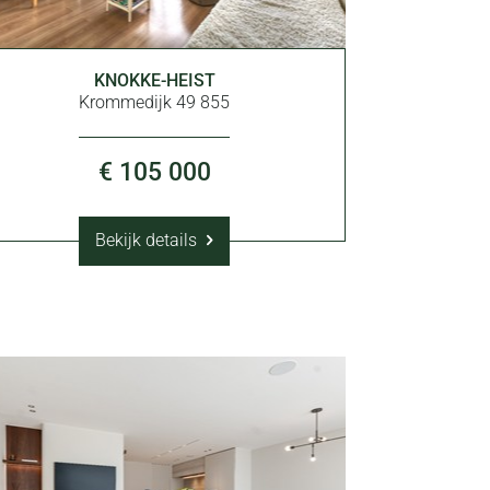
KNOKKE-HEIST
25 m²
1
Krommedijk 49 855
€ 105 000
Bekijk details