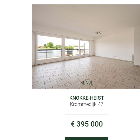
88 m²
KNOKKE-HEIST
2
1
Krommedijk 47
€ 395 000