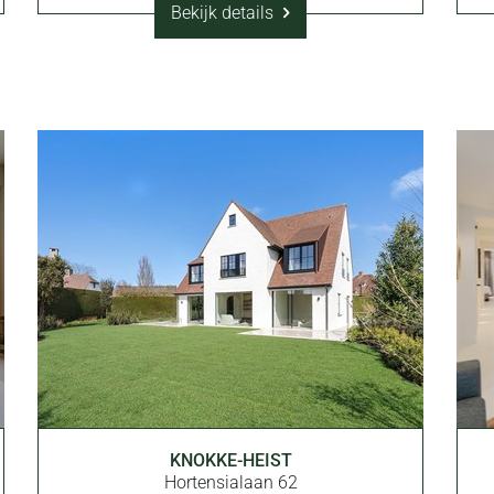
Bekijk details
336 m²
KNOKKE-HEIST
4
4
Ja
Hortensialaan 62