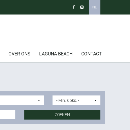
NL
OVER ONS
LAGUNA BEACH
CONTACT
- Min. slpks. -
ZOEKEN