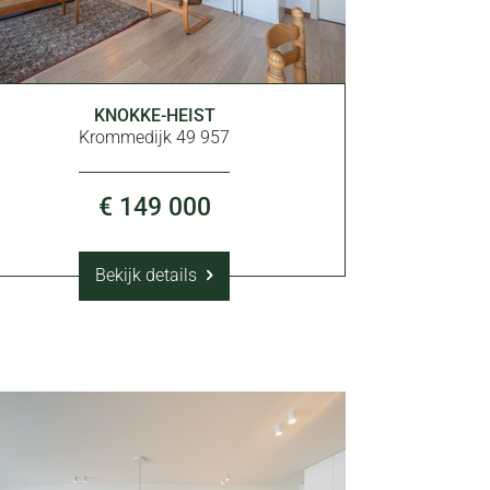
KNOKKE-HEIST
36 m²
1
Krommedijk 49 957
€ 149 000
Bekijk details