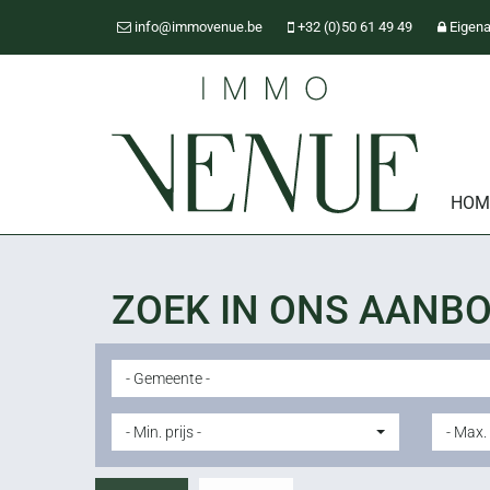
info@immovenue.be
+32 (0)50 61 49 49
Eigena
HOM
ZOEK IN ONS AANB
- Gemeente -
- Min. prijs -
- Max. 