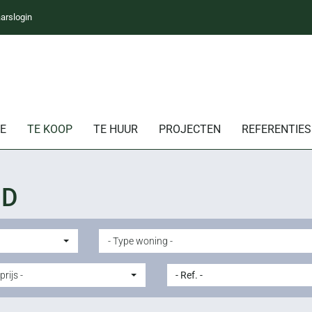
arslogin
E
TE KOOP
TE HUUR
PROJECTEN
REFERENTIES
OD
- Type woning -
prijs -