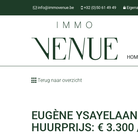
info@immovenue.be
+32 (0)50 61 49 49
Eigena
HOM
Terug naar overzicht
EUGÈNE YSAYELAAN 
HUURPRIJS: € 3.300