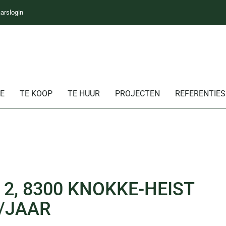
arslogin
E
TE KOOP
TE HUUR
PROJECTEN
REFERENTIES
2, 8300 KNOKKE-HEIST
 /JAAR