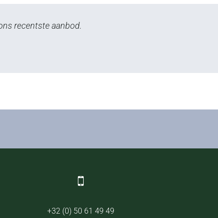
n ons recentste aanbod.
+32 (0) 50 61 49 49