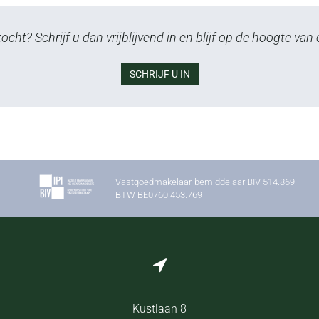
cht? Schrijf u dan vrijblijvend in en blijf op de hoogte va
SCHRIJF U IN
Vastgoedmakelaar-bemiddelaar BIV 514.869
BTW BE0760.453.769
Kustlaan 8