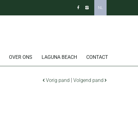
NL
OVER ONS
LAGUNA BEACH
CONTACT
|
Vorig pand
Volgend pand