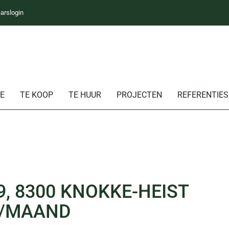
arslogin
E
TE KOOP
TE HUUR
PROJECTEN
REFERENTIES
9, 8300 KNOKKE-HEIST
0 /MAAND