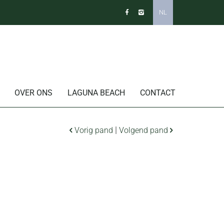
NL
OVER ONS
LAGUNA BEACH
CONTACT
|
Vorig pand
Volgend pand