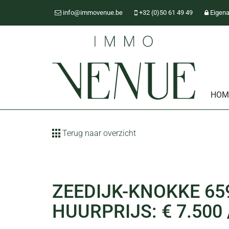
info@immovenue.be
+32 (0)50 61 49 49
Eigena
HOM
Terug naar overzicht
ZEEDIJK-KNOKKE 65
HUURPRIJS: € 7.50