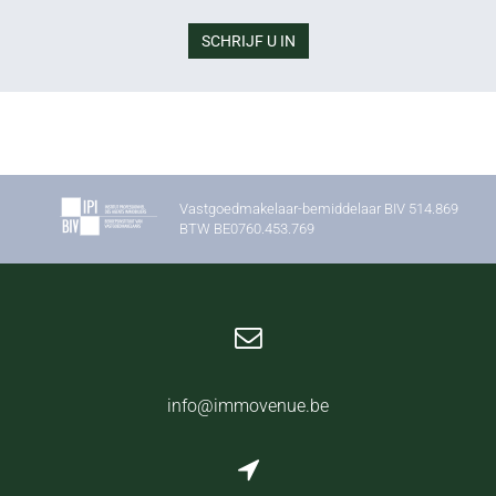
SCHRIJF U IN
Vastgoedmakelaar-bemiddelaar BIV 514.869
BTW BE0760.453.769
info@immovenue.be