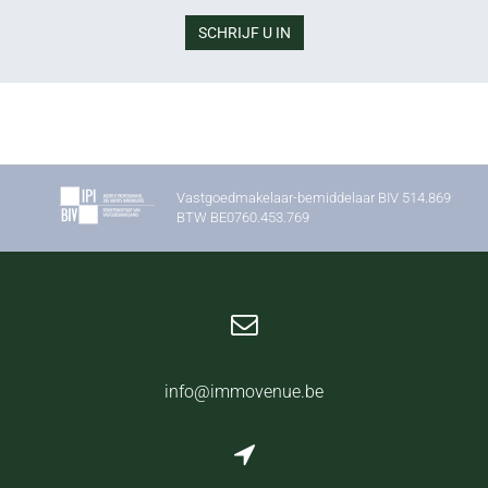
SCHRIJF U IN
Vastgoedmakelaar-bemiddelaar BIV 514.869
BTW BE0760.453.769
info@immovenue.be