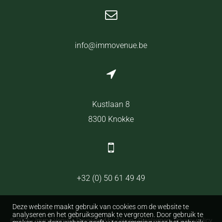
info@immovenue.be
Kustlaan 8
8300 Knokke
+32 (0) 50 61 49 49
Deze website maakt gebruik van cookies om de website te
analyseren en het gebruiksgemak te vergroten. Door gebruik te
© 2026 - Immo Venue -
Developed by Zabun
-
Disclaimer
-
Privacy policy