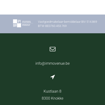
Vastgoedmakelaar-bemiddelaar BIV 514.869
BTW BE0760.453.769
info@immovenue.be
Kustlaan 8
8300 Knokke