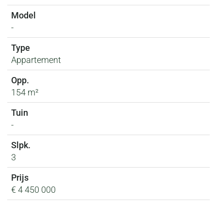
-
Appartement
154 m²
-
3
€ 4 450 000